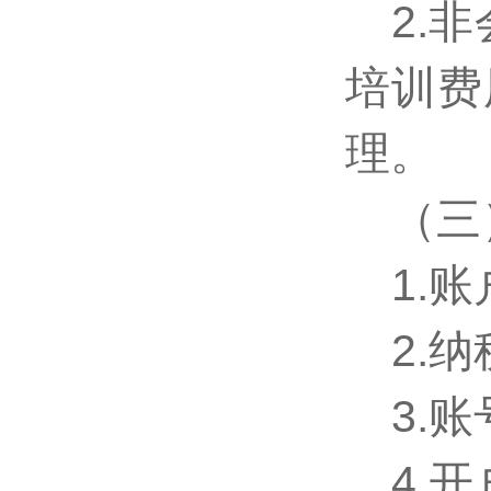
2.
培训费
理。
（三
1.
2.纳
3.账
4.